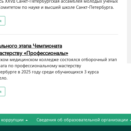
ась XXVII Санкт-Петербургская ассамблея молодых ученых
Комитетом по науке и высшей школе Санкт-Петербурга.
я
льного этапа Чемпионата
астерству «Профессионалы»
гском медицинском колледже состоялся отборочный этап
ата по профессиональному мастерству
рбурге в 2025 году среди обучающихся 3 курса
ело.
я
е коррупции
Сведения об образовательной организации