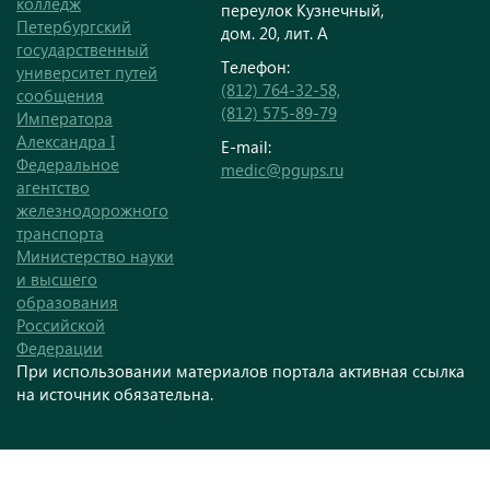
колледж
переулок Кузнечный,
Петербургский
дом. 20, лит. А
государственный
Телефон:
университет путей
(812) 764-32-58,
сообщения
(812) 575-89-79
Императора
Александра I
E-mail:
Федеральное
medic@pgups.ru
агентство
железнодорожного
транспорта
Министерство науки
и высшего
образования
Российской
Федерации
При использовании материалов портала активная ссылка
на источник обязательна.