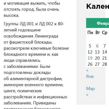
и мотивация выжить, чтобы
Кале
отстоять город, была очень
высока.
Февр
Группы ЛД 001 и ЛД 002 к 80-
летней годовщине
Пн
Вт
Ср
освобождения Ленинграда
от фашистской блокады,
5
6
7
рассмотрели ключевые болезни
12
13
14
блокадного времени и, как
19
20
21
люди справлялись
26
27
28
с заболеваниями. Были
«
подготовлены доклады
Янв
об алиментарной дистрофии,
аменорее военного времени,
Мар
цинге, психических
»
расстройствах и инфекционных
заболеваниях. Приведены
воспоминания блокадников,