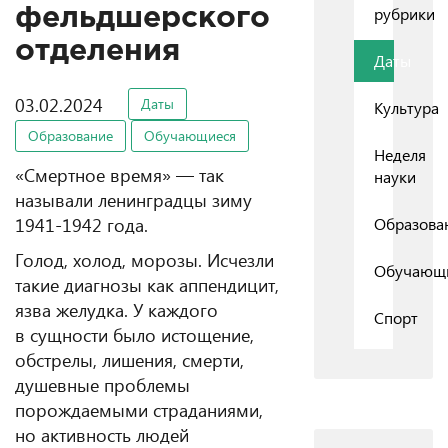
рубрики
фельдшерского
отделения
Даты
03.02.2024
Даты
Культура
Образование
Обучающиеся
Неделя
«Смертное время» — так
науки
называли ленинградцы зиму
1941-1942 года.
Образова
Голод, холод, морозы. Исчезли
Обучающ
такие диагнозы как аппендицит,
язва желудка. У каждого
Спорт
в сущности было истощение,
обстрелы, лишения, смерти,
душевные проблемы
порождаемыми страданиями,
но активность людей