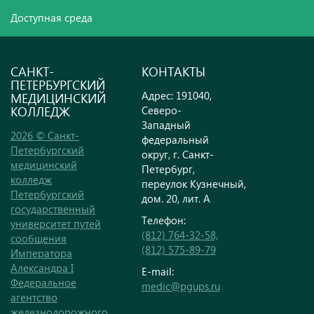
Доступная среда
САНКТ-
КОНТАКТЫ
ПЕТЕРБУРГСКИЙ
Адрес: 191040,
МЕДИЦИНСКИЙ
КОЛЛЕДЖ
Северо-
Западный
2026 © Санкт-
федеральный
Петербургский
округ, г. Санкт-
медицинский
Петербург,
колледж
переулок Кузнечный,
Петербургский
дом. 20, лит. А
государственный
Телефон:
университет путей
(812) 764-32-58,
сообщения
(812) 575-89-79
Императора
Александра I
E-mail:
Федеральное
medic@pgups.ru
агентство
железнодорожного