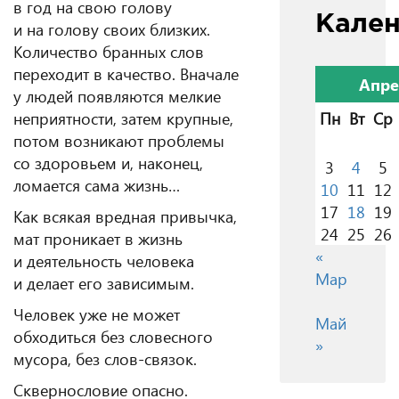
в год на свою голову
Кале
и на голову своих близких.
Количество бранных слов
переходит в качество. Вначале
Апре
у людей появляются мелкие
неприятности, затем крупные,
Пн
Вт
Ср
потом возникают проблемы
со здоровьем и, наконец,
3
4
5
ломается сама жизнь…
10
11
12
17
18
19
Как всякая вредная привычка,
24
25
26
мат проникает в жизнь
«
и деятельность человека
Мар
и делает его зависимым.
Человек уже не может
Май
обходиться без словесного
»
мусора, без слов-связок.
Сквернословие опасно.