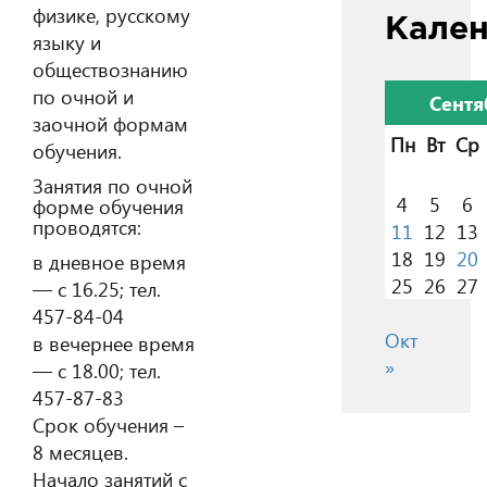
физике, русскому
Кале
языку и
обществознанию
по очной и
Сентя
заочной формам
Пн
Вт
Ср
обучения.
Занятия по очной
4
5
6
форме обучения
проводятся:
11
12
13
18
19
20
в дневное время
25
26
27
— с 16.25; тел.
457-84-04
Окт
в вечернее время
»
— с 18.00; тел.
457-87-83
Срок обучения –
8 месяцев.
Начало занятий с