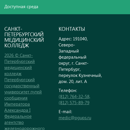
Доступная среда
САНКТ-
КОНТАКТЫ
ПЕТЕРБУРГСКИЙ
Адрес: 191040,
МЕДИЦИНСКИЙ
КОЛЛЕДЖ
Северо-
Западный
2026 © Санкт-
федеральный
Петербургский
округ, г. Санкт-
медицинский
Петербург,
колледж
переулок Кузнечный,
Петербургский
дом. 20, лит. А
государственный
Телефон:
университет путей
(812) 764-32-58,
сообщения
(812) 575-89-79
Императора
Александра I
E-mail:
Федеральное
medic@pgups.ru
агентство
железнодорожного