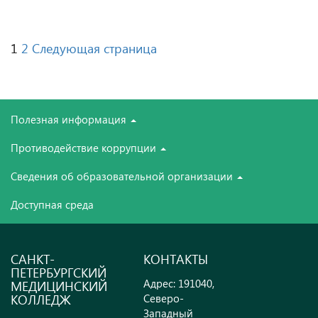
Пагинация
1
2
Следующая страница
записей
Полезная информация
Противодействие коррупции
Сведения об образовательной организации
Доступная среда
САНКТ-
КОНТАКТЫ
ПЕТЕРБУРГСКИЙ
Адрес: 191040,
МЕДИЦИНСКИЙ
КОЛЛЕДЖ
Северо-
Западный