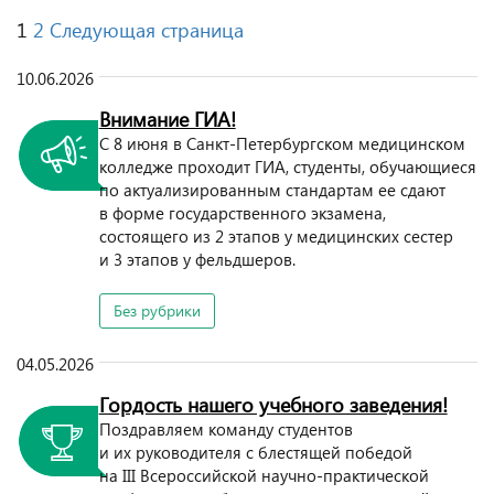
Пагинация
1
2
Следующая страница
записей
10.06.2026
Внимание ГИА!
С 8 июня в Санкт-Петербургском медицинском
колледже проходит ГИА, студенты, обучающиеся
по актуализированным стандартам ее сдают
в форме государственного экзамена,
состоящего из 2 этапов у медицинских сестер
и 3 этапов у фельдшеров.
Без рубрики
04.05.2026
Гордость нашего учебного заведения!
Поздравляем команду студентов
и их руководителя с блестящей победой
на III Всероссийской научно-практической