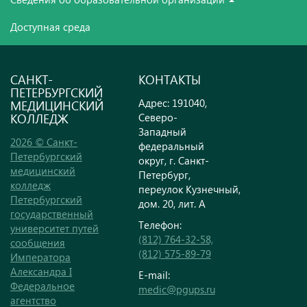
Доступная среда
САНКТ-
КОНТАКТЫ
ПЕТЕРБУРГСКИЙ
Адрес: 191040,
МЕДИЦИНСКИЙ
КОЛЛЕДЖ
Северо-
Западный
2026 © Санкт-
федеральный
Петербургский
округ, г. Санкт-
медицинский
Петербург,
колледж
переулок Кузнечный,
Петербургский
дом. 20, лит. А
государственный
Телефон:
университет путей
(812) 764-32-58,
сообщения
(812) 575-89-79
Императора
Александра I
E-mail:
Федеральное
medic@pgups.ru
агентство