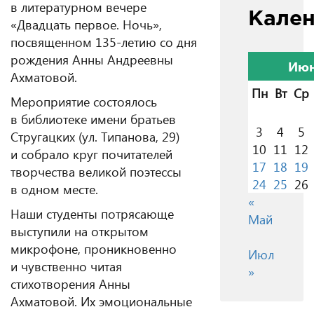
в литературном вечере
Кале
«Двадцать первое. Ночь»,
посвященном 135-летию со дня
рождения Анны Андреевны
Июн
Ахматовой.
Пн
Вт
Ср
Мероприятие состоялось
в библиотеке имени братьев
3
4
5
Стругацких (ул. Типанова, 29)
10
11
12
и собрало круг почитателей
17
18
19
творчества великой поэтессы
24
25
26
в одном месте.
«
Наши студенты потрясающе
Май
выступили на открытом
микрофоне, проникновенно
Июл
и чувственно читая
»
стихотворения Анны
Ахматовой. Их эмоциональные