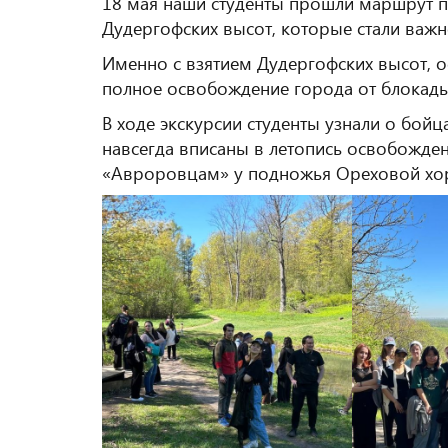
18 мая наши студенты прошли маршрут п
Дудергофских высот, которые стали важ
Именно с взятием Дудергофских высот, 
полное освобождение города от блокады.
В ходе экскурсии студенты узнали о бойц
навсегда вписаны в летопись освобожден
«Авроровцам» у подножья Ореховой хо