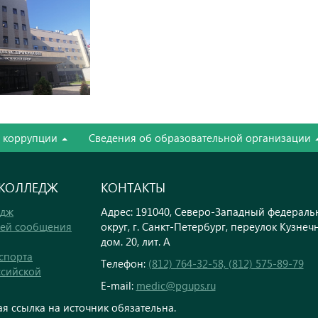
е коррупции
Сведения об образовательной организации
 КОЛЛЕДЖ
КОНТАКТЫ
едж
Адрес: 191040, Северо-Западный федерал
тей сообщения
округ, г. Санкт-Петербург, переулок Кузнеч
дом. 20, лит. А
спорта
Телефон:
(812) 764-32-58, (812) 575-89-79
ссийской
E-mail:
medic@pgups.ru
я ссылка на источник обязательна.