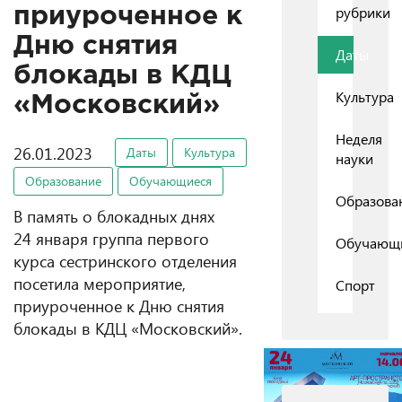
рубрики
приуроченное к
Дню снятия
Даты
блокады в КДЦ
Культура
«Московский»
Неделя
26.01.2023
Даты
Культура
науки
Образование
Обучающиеся
Образова
В память о блокадных днях
24 января группа первого
Обучающ
курса сестринского отделения
посетила мероприятие,
Спорт
приуроченное к Дню снятия
блокады в КДЦ «Московский».