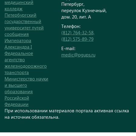
медицинский
Петербург,
колледж
переулок Кузнечный,
Петербургский
дом. 20, лит. А
государственный
Телефон:
университет путей
(812) 764-32-58,
сообщения
(812) 575-89-79
Императора
Александра I
E-mail:
Федеральное
medic@pgups.ru
агентство
железнодорожного
транспорта
Министерство науки
и высшего
образования
Российской
Федерации
При использовании материалов портала активная ссылка
на источник обязательна.