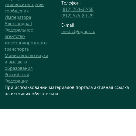
Телефон:
университет путей
(812) 764-32-58,
сообщения
(812) 575-89-79
Императора
Александра I
E-mail:
Федеральное
medic@pgups.ru
агентство
железнодорожного
транспорта
Министерство науки
и высшего
образования
Российской
Федерации
При использовании материалов портала активная ссылка
на источник обязательна.