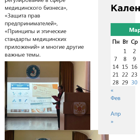
медицинского бизнеса»,
Кале
«Защита прав
предпринимателей»,
Мар
«Принципы и этические
стандарты медицинских
Пн
Вт
Ср
приложений» и многие другие
1
2
важные темы.
7
8
9
14
15
16
21
22
23
28
29
30
«
Фев
Апр
»