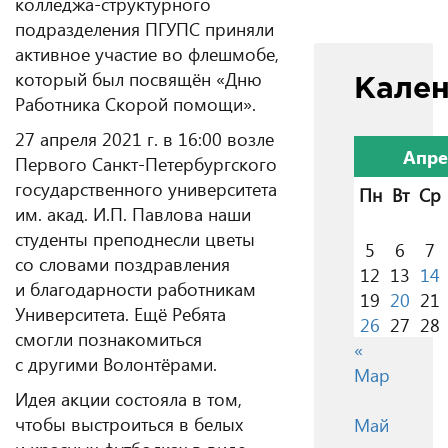
колледжа-структурного
подразделения ПГУПС приняли
активное участие во флешмобе,
который был посвящён «Дню
Кале
Работника Скорой помощи».
27 апреля 2021 г. в 16:00 возле
Апре
Первого Санкт-Петербургского
государственного университета
Пн
Вт
Ср
им. акад. И.П. Павлова наши
студенты преподнесли цветы
5
6
7
со словами поздравления
12
13
14
и благодарности работникам
19
20
21
Университета. Ещё Ребята
26
27
28
смогли познакомиться
«
с другими Волонтёрами.
Мар
Идея акции состояла в том,
чтобы выстроиться в белых
Май