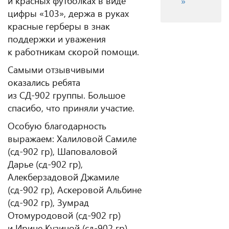
и красных футболках в виде
»
цифры «103», держа в руках
красные герберы в знак
поддержки и уважения
к работникам скорой помощи.
Самыми отзывчивыми
оказались ребята
из СД-902 группы. Большое
спасибо, что приняли участие.
Особую благодарность
выражаем: Халиловой Самиле
(сд-902 гр), Шаповаловой
Дарье (сд-902 гр),
Алекберзадовой Джамиле
(сд-902 гр), Аскеровой Альбине
(сд-902 гр), Зумрад
Отомуродовой (сд-902 гр)
и Ирине Кузиной (сд-902 гр).