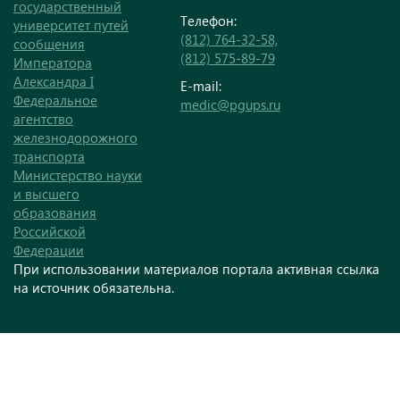
государственный
Телефон:
университет путей
(812) 764-32-58,
сообщения
(812) 575-89-79
Императора
Александра I
E-mail:
Федеральное
medic@pgups.ru
агентство
железнодорожного
транспорта
Министерство науки
и высшего
образования
Российской
Федерации
При использовании материалов портала активная ссылка
на источник обязательна.