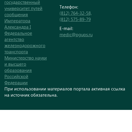
государственный
Телефон:
университет путей
(812) 764-32-58,
сообщения
(812) 575-89-79
Императора
Александра I
E-mail:
Федеральное
medic@pgups.ru
агентство
железнодорожного
транспорта
Министерство науки
и высшего
образования
Российской
Федерации
При использовании материалов портала активная ссылка
на источник обязательна.